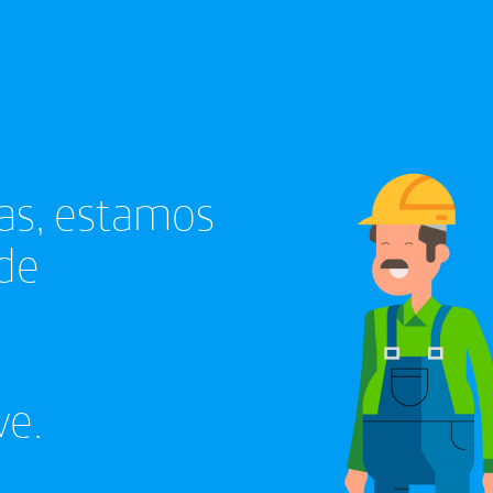
ias, estamos
 de
ve.